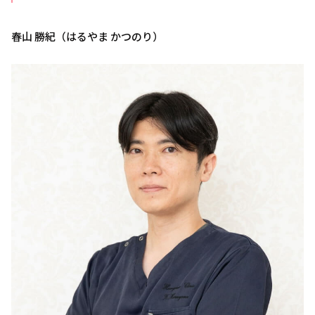
春山 勝紀（はるやま かつのり）