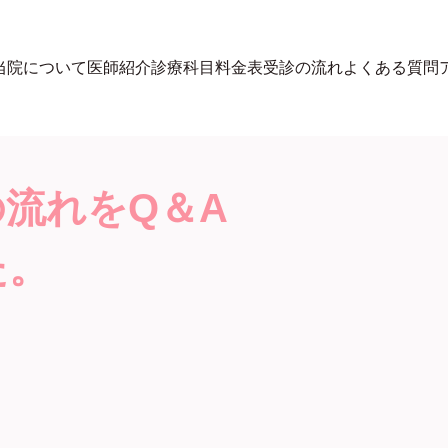
当院について
医師紹介
診療科目
料金表
受診の流れ
よくある質問
流れをQ＆A
た。